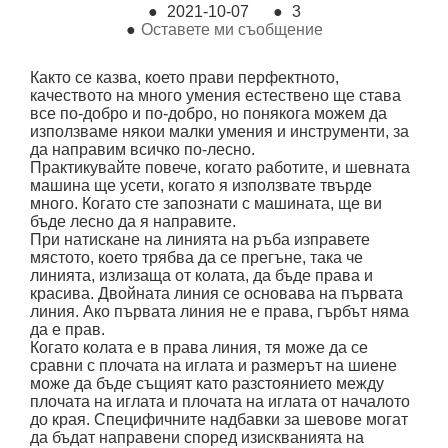
●
2021-10-07
●
3
●
Оставете ми съобщение
Както се казва, което прави перфектното,
качеството на много умения естествено ще става
все по-добро и по-добро, но понякога можем да
използваме някои малки умения и инструменти, за
да направим всичко по-лесно.
Практикувайте повече, когато работите, и шевната
машина ще усети, когато я използвате твърде
много. Когато сте запознати с машината, ще ви
бъде лесно да я направите.
При натискане на линията на ръба изправете
мястото, което трябва да се прегъне, така че
линията, излизаща от колата, да бъде права и
красива. Двойната линия се основава на първата
линия. Ако първата линия не е права, гърбът няма
да е прав.
Когато колата е в права линия, тя може да се
сравни с плочата на иглата и размерът на шиене
може да бъде същият като разстоянието между
плочата на иглата и плочата на иглата от началото
до края. Специфичните надбавки за шевове могат
да бъдат направени според изискванията на