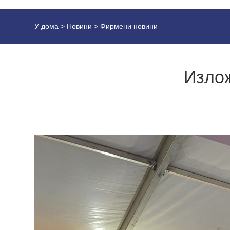
У дома
>
Новини
>
Фирмени новини
Излож