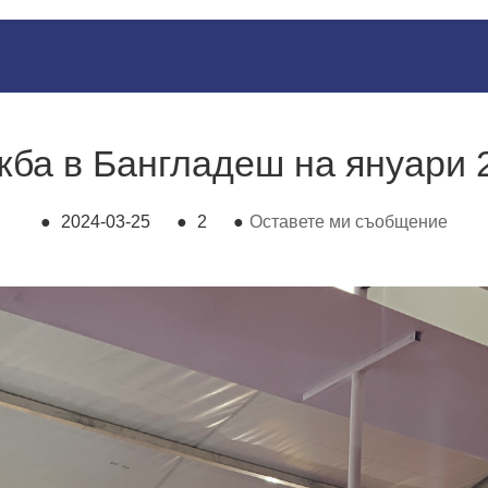
ба в Бангладеш на януари 2
●
2024-03-25
●
2
●
Оставете ми съобщение