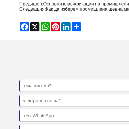
Предишен:
Основни класификации на промишлен
Следващия:
Как да изберем промишлена шевна м
Facebook
X
WhatsApp
Pinterest
LinkedIn
Share