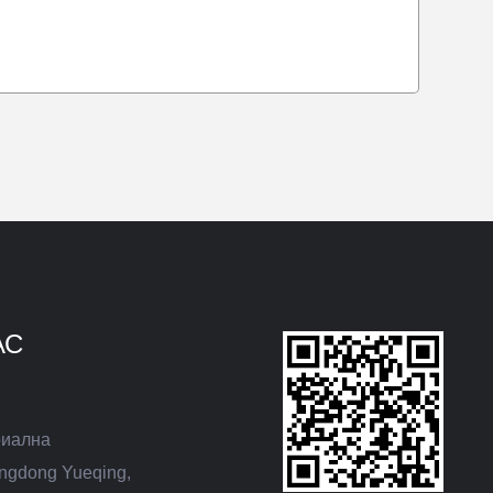
АС
риална
ngdong Yueqing,