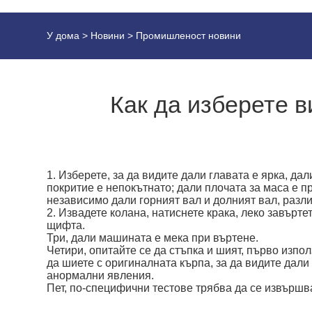
У дома
>
Новини
>
Промишленост новини
Как да изберете 
1. Изберете, за да видите дали главата е ярка, да
покритие е непокътнато; дали плочата за маса е п
независимо дали горният вал и долният вал, разл
2. Извадете колана, натиснете крака, леко завърт
щифта.
Три, дали машината е мека при въртене.
Четири, опитайте се да стъпка и шият, първо изпо
да шиете с оригиналната кърпа, за да видите дали
анормални явления.
Пет, по-специфични тестове трябва да се извършв