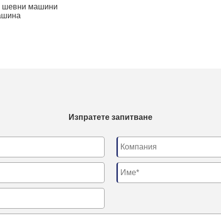
и шевни машини
ашина
Изпратете запитване