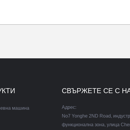
УКТИ
СВЪРЖЕТЕ СЕ С Н
Адрес:
евна машина
No7 Yonghe 2ND Road, индуст
функционална зона, улица Che