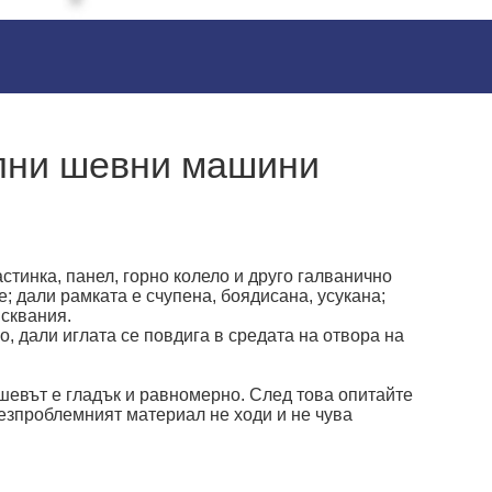
ални шевни машини
астинка, панел, горно колело и друго галванично
; дали рамката е счупена, боядисана, усукана;
исквания.
о, дали иглата се повдига в средата на отвора на
 шевът е гладък и равномерно. След това опитайте
безпроблемният материал не ходи и не чува