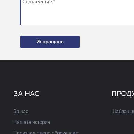
Изпращане
ЗА НАС
ПРОД
За нас
Шаблон ш
Нашата история
Производствено оборудване