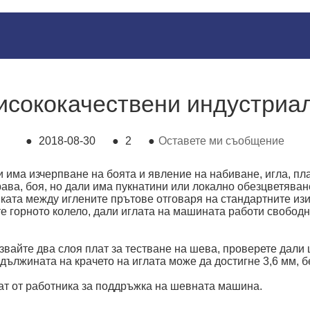
висококачествени индустри
●
2018-08-30
●
2
●
Оставете ми съобщение
ли има изчерпване на боята и явление на набиване, игла, пл
рава, боя, но дали има пукнатини или локално обезцветяване
иката между иглените прътове отговаря на стандартните из
ете горното колело, дали иглата на машината работи свободн
лзвайте два слоя плат за тестване на шева, проверете дали
 дължината на крачето на иглата може да достигне 3,6 мм, 
ат от работника за поддръжка на шевната машина.