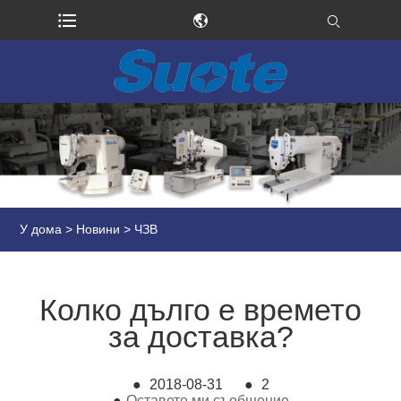
У дома
>
Новини
>
ЧЗВ
Колко дълго е времето
за доставка?
●
2018-08-31
●
2
●
Оставете ми съобщение