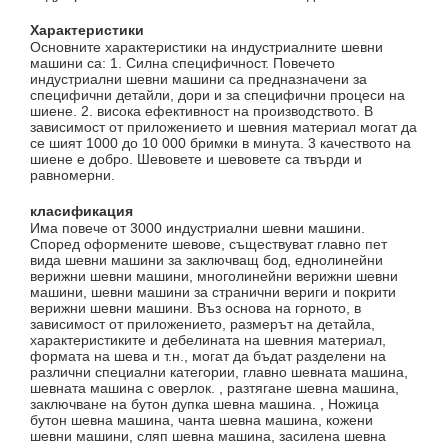
Характеристики
Основните характеристики на индустриалните шевни
машини са: 1. Силна специфичност. Повечето
индустриални шевни машини са предназначени за
специфични детайли, дори и за специфични процеси на
шиене. 2. висока ефективност на производството. В
зависимост от приложението и шевния материал могат да
се шият 1000 до 10 000 бримки в минута. 3 качеството на
шиене е добро. Шевовете и шевовете са твърди и
равномерни.
класификация
Има повече от 3000 индустриални шевни машини.
Според оформените шевове, съществуват главно пет
вида шевни машини за заключващ бод, еднолинейни
верижни шевни машини, многолинейни верижни шевни
машини, шевни машини за странични вериги и покрити
верижни шевни машини. Въз основа на горното, в
зависимост от приложението, размерът на детайла,
характеристиките и дебелината на шевния материал,
формата на шева и т.н., могат да бъдат разделени на
различни специални категории, главно шевната машина,
шевната машина с оверлок. , разтягане шевна машина,
заключване на бутон дупка шевна машина. , Ножица
бутон шевна машина, чанта шевна машина, кожени
шевни машини, сляп шевна машина, засилена шевна