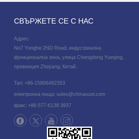
СВЪРЖЕТЕ СЕ С НАС
Адрес:
No7 Yonghe 2ND Road, индустриална
функционална зона, улица Chengdong Yueqing,
провинция Zhejiang, Китай.
Тел:
+86-15906492353
електронна поща:
sales@chinasuot.com
факс:
+86-577-6138 3937