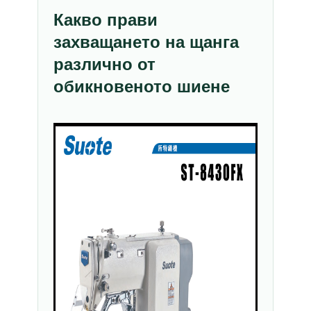
Какво прави
захващането на щанга
различно от
обикновеното шиене