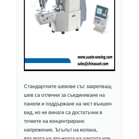
Стандартните шевове със закрепващ
шев са отлични за съединяване на
панели и поддържане на чист външен
вид, но не винаги са достатъчни в
точките на концентрирано
напрежение. Ъгълът на колана,
връзката на дръжката на чантата или