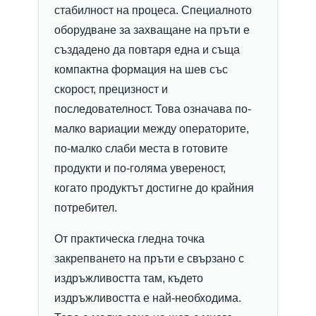
стабилност на процеса. Специалното
оборудване за захващане на пръти е
създадено да повтаря една и съща
компактна формация на шев със
скорост, прецизност и
последователност. Това означава по-
малко вариации между операторите,
по-малко слаби места в готовите
продукти и по-голяма увереност,
когато продуктът достигне до крайния
потребител.
От практическа гледна точка
закрепването на пръти е свързано с
издръжливостта там, където
издръжливостта е най-необходима.