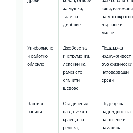
дрехи
колан, отвори
разкъсването 
за мушки,
зони, изложени
ъгли на
на многократно
джобове
дърпане и
миене
Униформено
Джобове за
Поддържа
и работно
инструменти,
издръжливост
облекло
лепенки на
във физически
раменете,
натоварващи
опънати
среди
шевове
Чанти и
Съединения
Подобрява
раници
на дръжките,
надеждността
краища на
на носене и
ремъка,
намалява