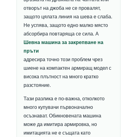
отворът на джоба не се провалят,
защото цялата линия на шева е слаба.
Не успява, защото едно малко място
абсорбира повтаряща се сила. А
Шевна машина за закрепване на
пръти
адресира точно този проблем чрез
шиене на компактен армиращ модел с
висока плътност на много кратко
разстояние.
Тази разлика е по-важна, отколкото
много купувачи първоначално
осъзнават. Обикновената машина
може да имитира армировка, но
имитацията не е същата като