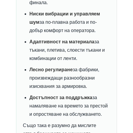
финала.
Ниски вибрации и управляем
шум
за по-плавна работа и по-
добър комфорт на оператора.
Адаптивност на материала
за
тъкани, плетива, слоести тъкани и
комбинации от ленти.
Лесно регулиране
за фабрики,
произвеждащи разнообразни
изисквания за армировка.
Достъпност за поддръжка
за
намаляване на времето за престой
и опростяване на обслужването.
Също така е разумно да мислите