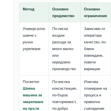
Метод
Основно
Основно
предимство
ограничение
Универсално
По-ниски
Зависимо от
шиене с
входни
оператора
ръчно
разходи за
качество, по-
укрепване
много малко
бавно
или
извеждане,
нередовно
повече
производство
вариации
Посветен
По-висока
Изисква
Шевна
консистенция,
планиране на
машина за
по-бърза
процеса и
закрепване
повторяемост,
правилно
на пръти
по-добро
съвпадение