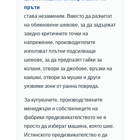
пръти
става незаменим. Вместо да разчитат
на обикновени шевове, за да задържат
заедно критичните точки на
напрежение, производителите
използват плътни подсилващи
шевове, за да предпазят гайки за
колани, отвори за джобове, връзки на
каишки, отвори за мушки и други
уязвими зони от ранна повреда.
За купувачите, производствените
мениджъри и собствениците на
фабрики предизвикателството не е
просто да изберат машина, която шие.
Истинското предизвикателство е да