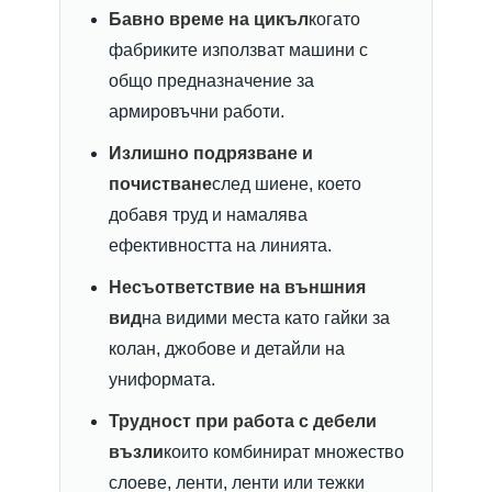
Бавно време на цикъл
когато
фабриките използват машини с
общо предназначение за
армировъчни работи.
Излишно подрязване и
почистване
след шиене, което
добавя труд и намалява
ефективността на линията.
Несъответствие на външния
вид
на видими места като гайки за
колан, джобове и детайли на
униформата.
Трудност при работа с дебели
възли
които комбинират множество
слоеве, ленти, ленти или тежки