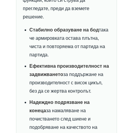
функции, които си струва да
прегледате, преди да вземете
решение.
Стабилно образуване на бод
така
че армировката остава плътна,
чиста и повторяема от партида на
партида.
Ефективна производителност на
задвижването
за поддържане на
производителност с висок цикъл,
без да се жертва контролът.
Надеждно подрязване на
конеца
за намаляване на
почистването след шиене и
подобряване на качеството на