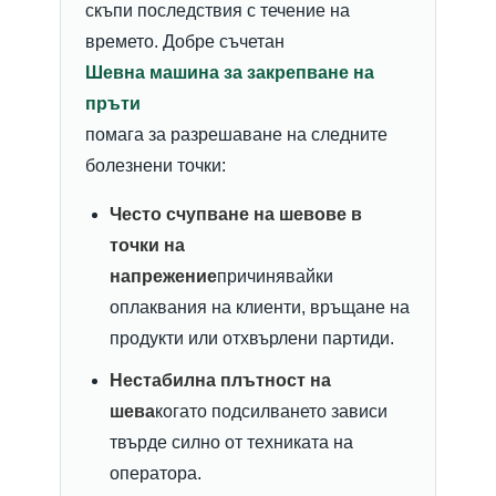
скъпи последствия с течение на
времето. Добре съчетан
Шевна машина за закрепване на
пръти
помага за разрешаване на следните
болезнени точки:
Често счупване на шевове в
точки на
напрежение
причинявайки
оплаквания на клиенти, връщане на
продукти или отхвърлени партиди.
Нестабилна плътност на
шева
когато подсилването зависи
твърде силно от техниката на
оператора.