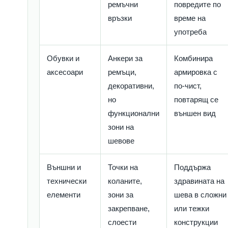
ремъчни
повредите по
връзки
време на
употреба
Обувки и
Анкери за
Комбинира
аксесоари
ремъци,
армировка с
декоративни,
по-чист,
но
повтарящ се
функционални
външен вид
зони на
шевове
Външни и
Точки на
Поддържа
технически
коланите,
здравината на
елементи
зони за
шева в сложни
закрепване,
или тежки
слоести
конструкции