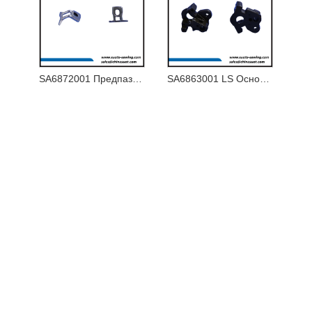
SA6872001 Предпазител за игла U
SA6863001 LS Основа на държача