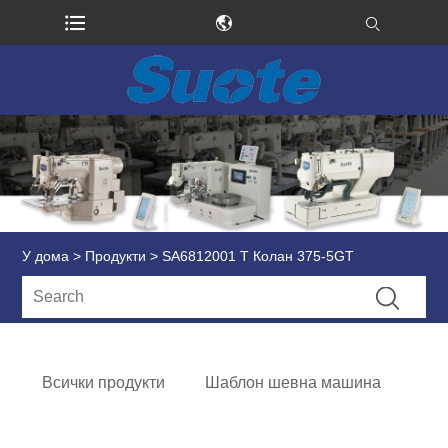
У дома
>
Продукти
> SA6812001 T Колан 375-5GT
Всички продукти
Шаблон шевна машина