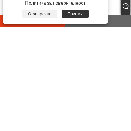
Политика за поверителност
Отхвърляне
Приеми
whatsapp
E-mail
СВЪРЖЕТЕ СЕ С НАС
Адрес:
No7 Yonghe 2ND Road, индустриална
функционална зона, улица Chengdong Yueqing,
провинция Zhejiang, Китай.
Тел:
+86-15906492353
електронна поща:
sales@chinasuot.com
факс:
+86-577-6138 3937