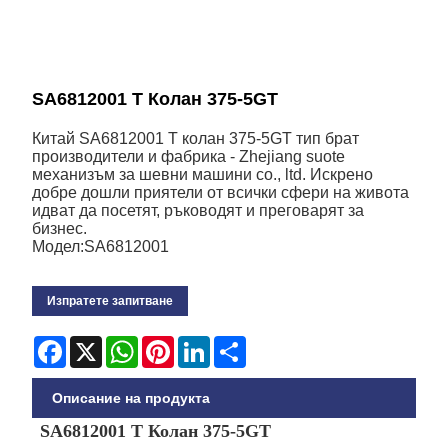
SA6812001 T Колан 375-5GT
Китай SA6812001 T колан 375-5GT тип брат
производители и фабрика - Zhejiang suote
механизъм за шевни машини co., ltd. Искрено
добре дошли приятели от всички сфери на живота
идват да посетят, ръководят и преговарят за
бизнес.
Модел:SA6812001
Изпратете запитване
Facebook
X
WhatsApp
Pinterest
LinkedIn
Share
Описание на продукта
SA6812001 T Колан 375-5GT