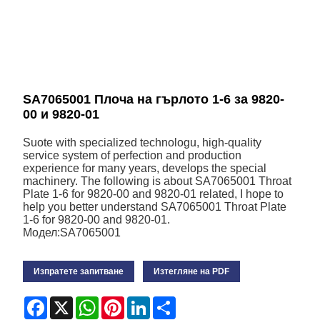
SA7065001 Плоча на гърлото 1-6 за 9820-
00 и 9820-01
Suote with specialized technologu, high-quality
service system of perfection and production
experience for many years, develops the special
machinery. The following is about SA7065001 Throat
Plate 1-6 for 9820-00 and 9820-01 related, I hope to
help you better understand SA7065001 Throat Plate
1-6 for 9820-00 and 9820-01.
Модел:SA7065001
Изпратете запитване
Изтегляне на PDF
Facebook
X
WhatsApp
Pinterest
LinkedIn
Share