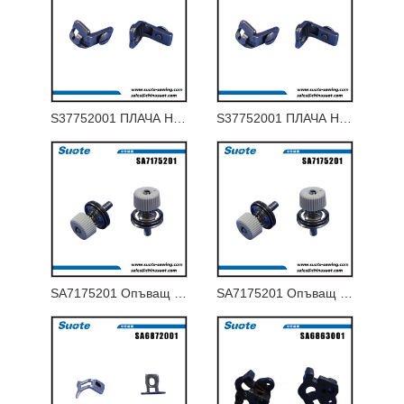
S37752001 ПЛАЧА НА ГЪРЛОТО 1.8-J ЗА 9820-02
S37752001 ПЛАЧА НА ГЪРЛОТО 1.8-J ЗА 9820-02
SA7175201 Опъващ вал с L-резба
SA7175201 Опъващ вал с L-резба