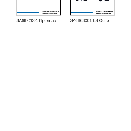
SA6872001 Предпазител за игла U
SA6863001 LS Основа на държача