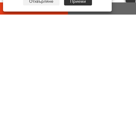
Отхвърляне
Приеми
whatsapp
E-mail
СВЪРЖЕТЕ СЕ С НАС
Адрес:
No7 Yonghe 2ND Road, индустриална
функционална зона, улица Chengdong Yueqing,
провинция Zhejiang, Китай.
Тел:
+86-15906492353
електронна поща:
sales@chinasuot.com
факс:
+86-577-6138 3937