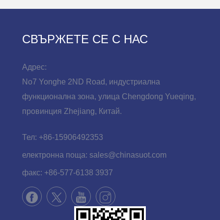
СВЪРЖЕТЕ СЕ С НАС
Адрес:
No7 Yonghe 2ND Road, индустриална
функционална зона, улица Chengdong Yueqing,
провинция Zhejiang, Китай.
Тел:
+86-15906492353
електронна поща:
sales@chinasuot.com
факс:
+86-577-6138 3937