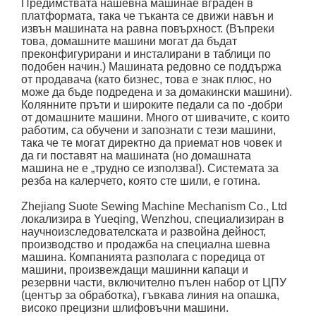
Предимствата на
шевна машина
е вграден в
платформата, така че тъканта се движи навън и
извън машината на равна повърхност. (Въпреки
това, домашните машини могат да бъдат
преконфигурирани и инсталирани в таблици по
подобен начин.) Машината редовно се поддържа
от продавача (като бизнес, това е знак плюс, но
може да бъде подредена и за домакински машини).
Колянните пръти и широките педали са по -добри
от домашните машини. Много от шивачите, с които
работим, са обучени и запознати с тези машини,
така че те могат директно да приемат нов човек и
да ги поставят на машината (но домашната
машина не е „трудно се използва!). Системата за
резба на калерчето, която сте шили, е готина.
Zhejiang Suote Sewing Machine Mechanism Co., Ltd
локализира в Yueqing, Wenzhou, специализиран в
научноизследователската и развойна дейност,
производство и продажба на специална шевна
машина. Компанията разполага с поредица от
машини, произвеждащи машинни капаци и
резервни части, включително пълен набор от ЦПУ
(център за обработка), гъвкава линия на опашка,
високо прецизни шлифовъчни машини.