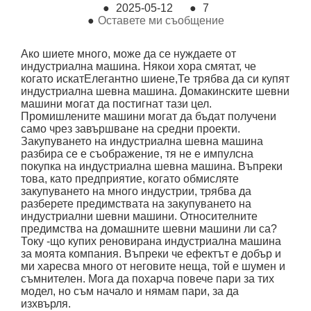
●
2025-05-12
●
7
●
Оставете ми съобщение
Ако шиете много, може да се нуждаете от
индустриална машина. Някои хора смятат, че
когато искат
Елегантно шиене,
Те трябва да си купят
индустриална шевна машина. Домакинските шевни
машини могат да постигнат тази цел.
Промишлените машини могат да бъдат получени
само чрез завършване на средни проекти.
Закупуването на индустриална шевна машина
разбира се е съображение, тя не е импулсна
покупка на индустриална шевна машина. Въпреки
това, като предприятие, когато обмисляте
закупуването на много индустрии, трябва да
разберете предимствата на закупуването на
индустриални шевни машини. Относителните
предимства на домашните шевни машини ли са?
Току -що купих реновирана индустриална машина
за моята компания. Въпреки че ефектът е добър и
ми харесва много от неговите неща, той е шумен и
съмнителен. Мога да похарча повече пари за тих
модел, но съм начало и нямам пари, за да
изхвърля.