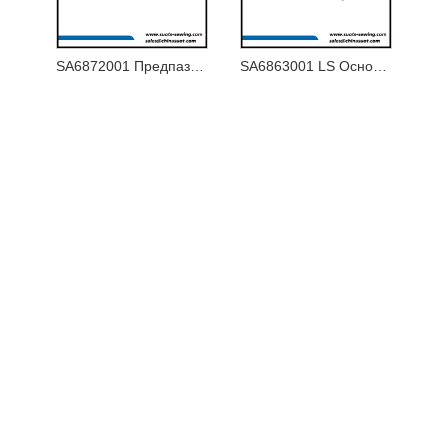
SA6872001 Предпазител за игла U
SA6863001 LS Основа на държача