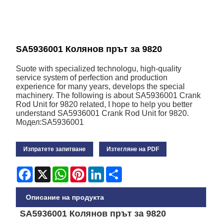
SA5936001 Колянов прът за 9820
Suote with specialized technologu, high-quality
service system of perfection and production
experience for many years, develops the special
machinery. The following is about SA5936001 Crank
Rod Unit for 9820 related, I hope to help you better
understand SA5936001 Crank Rod Unit for 9820.
Модел:SA5936001
Изпратете запитване
Изтегляне на PDF
Facebook
X
WhatsApp
Pinterest
LinkedIn
Share
Описание на продукта
SA5936001 Колянов прът за 9820