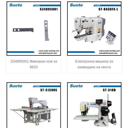
S34895001 Фиксиран нож за
Електронна машина за
9820
захващане на лента