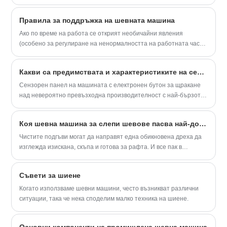
закрепете с щипки. Инсталирайте жицата в макарата,
2500 sti/min · Фини шевове с високо
прекарайте жицата през кабелния тръбопровод, след това през
прецизна точка на бод · Голям джоб за
Правила за поддръжка на шевната машина
ухото на телта и издърпайте част от края на телта. Прекарайте
ръка, позволяващ безпроблемно
края на конеца между края на конеца и края на конеца през
Ако по време на работа се открият необичайни явления
боравене с материала · Лесна
водача на конеца.
(особено за регулиране на ненормалността на работната част),
поддръжка · Лесен за използване панел
незабавно ги спрете и информирайте механиката, за да
за управление за всеки
откриете причината, коригирайте или поправете, отстранете
Какви са предимствата и характеристиките на сензорния екран на машината с електронни бутони?
повредата и строго забранете действието на болестта. Строго
забранено е демонтирането на машината.
Сензорен панел на машината с електронен бутон за щракане
над невероятно превъзходна производителност с най-бързото
време на цикъл в света. Висококачествено шиене, вярно
следване на данните за шиене. Реализация на широкообхватни
Коя шевна машина за слепи шевове пасва най-добре на модерните облекла?
възможности за шиене и шиене с ниско напрежение.
Чистите подгъви могат да направят една обикновена дреха да
изглежда изискана, скъпа и готова за рафта. И все пак в
действителното производство, подгъвът често е мястото,
където тихо започват проблемите с качеството.
Съвети за шиене
Когато използваме шевни машини, често възникват различни
ситуации, така че нека споделим малко техника на шиене.