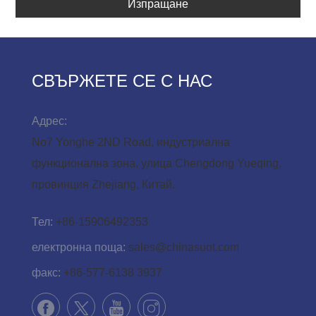
Изпращане
СВЪРЖЕТЕ СЕ С НАС
Адрес:
No7 Yonghe 2ND Road, индустриална
функционална зона, улица Chengdong Yueqing,
провинция Zhejiang, Китай.
Тел:
+86-15906492353
електронна поща:
sales@chinasuot.com
факс:
+86-577-6138 3937