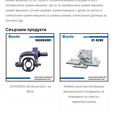
шевни машини co.,ltd. Suote е специализирана в продукти като
промишлени шевни машини, части за промишлени шевни машини,
шевни машини с ръчни шевове, шевни машини с дупки за копчета,
електронни шевни машини за шевни шевове, електронни дупчици за
бутони и др.
Свързани продукти
SA5936001 Колянов прът за
Компютърно контролирана
9820
високоскоростна машина за
опаковане на шията с
единична нишка