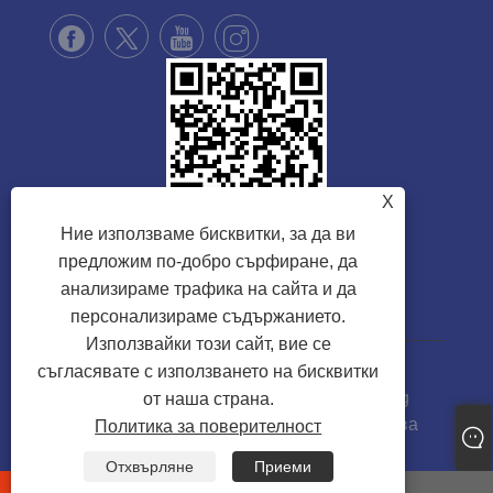
X
Ние използваме бисквитки, за да ви
предложим по-добро сърфиране, да
анализираме трафика на сайта и да
персонализираме съдържанието.
Използвайки този сайт, вие се
съгласявате с използването на бисквитки
Copyright © 2022 Zhejiang Suote Sewing
от наша страна.
Machine Mechanism Co., Ltd Всички права
Политика за поверителност
запазени
Отхвърляне
Приеми
Links
Sitemap
RSS
XML
whatsapp
E-mail