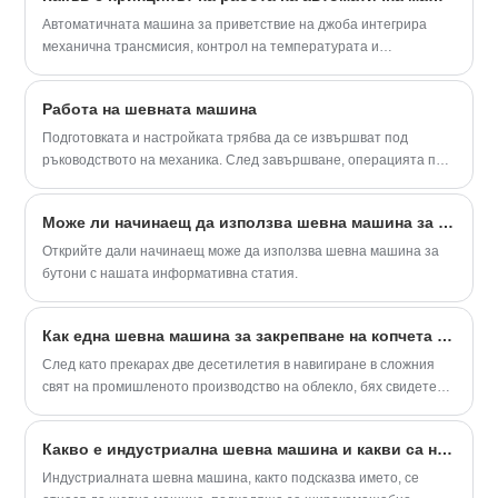
оформянето, кримпването и подрязването на трислойни или
·Изключително превъзходна
четирислойни маски за чаши.
Автоматичната машина за приветствие на джоба интегрира
производителност с бързо време на
механична трансмисия, контрол на температурата и
цикъл. · Висока икономия на енергия. ·
електрическа технология за автоматизация. Чрез предаване и
Лесна поддръжка. ·Чисто шиене с
позициониране, отопление, топене и охлаждане, както и
полусух тип. ·Удобен за потребителя
Работа на шевната машина
интелигентен контрол, той постига ефективно и прецизно
операционен панел. ·Опазване на
запечатване и се използва широко в различни индустрии.
Подготовката и настройката трябва да се извършват под
околната среда.
ръководството на механика. След завършване, операцията по
шиене може да се извърши. Обърнете внимание на правилното
положение на седене. Обърнете внимание на начина на
Може ли начинаещ да използва шевна машина за дупка?
управление на педала и притискащото краче на двигателя.
Открийте дали начинаещ може да използва шевна машина за
бутони с нашата информативна статия.
Как една шевна машина за закрепване на копчета революционизира професионалното производство на облекло
След като прекарах две десетилетия в навигиране в сложния
свят на промишленото производство на облекло, бях свидетел
от първа ръка на ключовите моменти, в които технологията
трансформира занаята. Един такъв крайъгълен камък във всяко
Какво е индустриална шевна машина и какви са нейните предимства и недостатъци?
професионално ателие е шевната машина за закрепване на
копчета.
Индустриалната шевна машина, както подсказва името, се