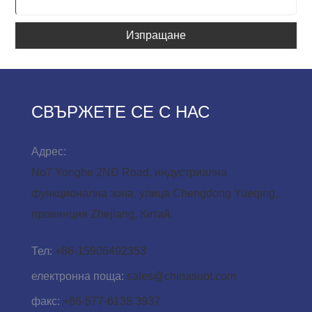
Изпращане
СВЪРЖЕТЕ СЕ С НАС
Адрес:
No7 Yonghe 2ND Road, индустриална
функционална зона, улица Chengdong Yueqing,
провинция Zhejiang, Китай.
Тел:
+86-15906492353
електронна поща:
sales@chinasuot.com
факс:
+86-577-6138 3937