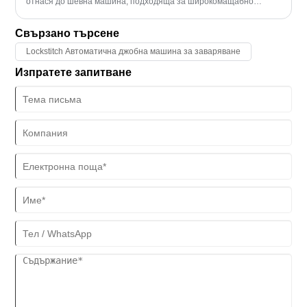
отнася до шевна машина, подходяща за широкомащабно
производство в шивашки фабрики или други индустриални
сектори.
Свързано търсене
Lockstitch Автоматична джобна машина за заваряване
Изпратете запитване