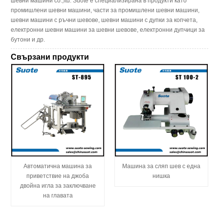
шевни машини co.,ltd. Suote е специализирана в продукти като
промишлени шевни машини, части за промишлени шевни машини,
шевни машини с ръчни шевове, шевни машини с дупки за копчета,
електронни шевни машини за шевни шевове, електронни дупчици за
бутони и др.
Свързани продукти
Автоматична машина за
Машина за сляп шев с една
приветствие на джоба
нишка
двойна игла за заключване
на главата