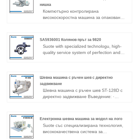
нишка
Компютърно контролирана
високоскоростна машина за опаковане
на шията с единична нишка
· Машината демонстрира най-високата
производителност сред машините за
SA5936001 Колянов прът за 9820
опаковане на бутони, предназначени за
Suote with specialized technologu, high-
външното облекло на мъжете и Лади. ·
quality service system of perfection and
Единична единична единица позволява
production experience for many years,
бързото смяна на видовете бутони да
develops the special machinery. The
бъдат зашити, т.е., плоски бутони, бутон
following is about SA5936001 Crank Rod
на Shank, мраморни бутони и бутони за
Unit for 9820 related, I hope to help you
Шевна машина с ръчен шев с директно
задържане с едно докосване на лост.
better understand SA5936001 Crank Rod
задвижване
Unit for 9820.
Шевна машина с ръчен шев ST-128D с
директно задвижване Въведение: ·
Автоматична система за подаване на
масло, удобна за работа,
високоефективна · Приемайки
Електронна шевна машина за модел на лого
висококачествената част, машината
Suote със специализирана технология,
работи по-стабилно, с нисък шум ·
висококачествена система за
Винтът за регулиране на потока на
обслужване на съвършенство и