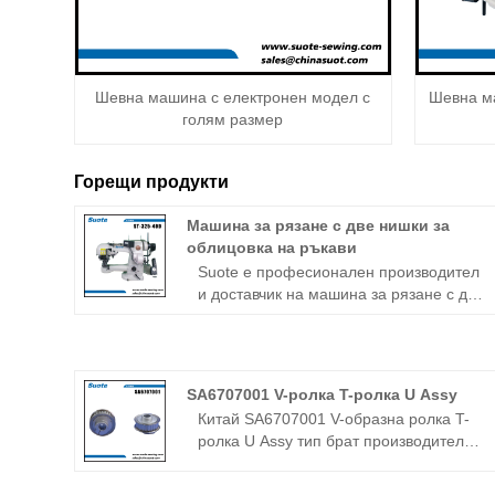
Шевна машина с електронен модел с
Шевна ма
голям размер
Горещи продукти
Машина за рязане с две нишки за
облицовка на ръкави
Suote е професионален производител
и доставчик на машина за рязане с две
нишки за облицовка на ръкави в Китай.
Ние сме специализирани в машина за
слепи шевове от 20+ години. Suote с
професионална технология,
SA6707001 V-ролка T-ролка U Assy
висококачествена система за
Китай SA6707001 V-образна ролка T-
обслужване на съвършенство и
ролка U Assy тип брат производители
производствен опит в продължение на
и фабрика - Zhejiang suote механизъм
много години, разработва специални
за шевни машини co., ltd. Искрено
машини. Следното е за подробна