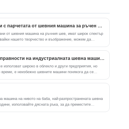
Китай. Ние сме специализирани в
изрязване на конеца. · Предотвратява
шевни машини с дупки за копчета от
откъсване на конеца, птичи гнезда и
20+ години. Suote с професионална
петна по конеца в началото на
технология, висококачествена система
шиенето. ·Чисто шиене, мощна сила
за обслужване на съвършенство и
Какво може да се направи с парчетата от шевния машина за ръчен шев?
на проникване на иглата, приемане на
производствен опит в продължение на
ани от шевния машина на ръчния шев, имат широк спектър
компактни флаш карти. ·Нисък шум и
много години, разработва специални
звайки нашето творчество и въображение, можем да
ниски вибрации, поради ниската си
машини. Следното е за подробна
безполезни парчета в различни полезни и красиви
консумация на енергия, той е
информация за продукта и
икономичен. ·Шива площ 40*30мм
спецификации, за да ви помогне да
Как да проверите за неизправности на индустриалната шевна машина?
разберете по-добре машината, за да
отговаря на вашите нужди.
 използват широко в облекло и други предприятия, но
о време, е неизбежно шевните машини понякога да се
лем, това ще създаде главоболие на предприятията. Днес
е за откриване на повреди на индустриални шевни
а машина на нивото на баба, най-разпространената шевна
одини, използвайте дясната ръка, за да преместите
то време педалът започва да се движи, и краката следват
надолу. Твърд.