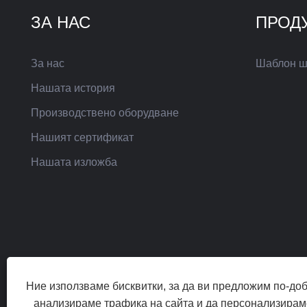
ЗА НАС
ПРОД
За нас
Шаблон ш
Нашата история
Производствено оборудване
Нашият сертификат
Нашата изложба
Ние използваме бисквитки, за да ви предложим по-до
анализираме трафика на сайта и да персонализирам