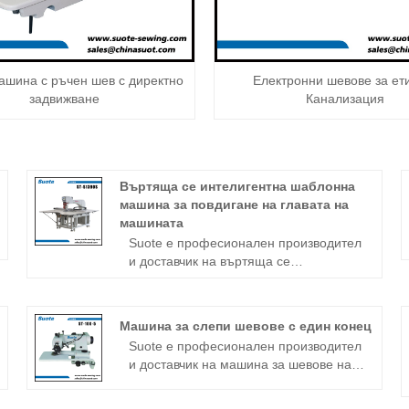
шина с ръчен шев с директно
Електронни шевове за ет
задвижване
Канализация
Въртяща се интелигентна шаблонна
машина за повдигане на главата на
машината
Suote е професионален производител
и доставчик на въртяща се
интелигентна шаблонна машина за
повдигане на глава на машина в
Китай. Ние сме специализирани в
Машина за слепи шевове с един конец
машина за шаблони от 20+ години.
Suote е професионален производител
Suote с професионална технология,
и доставчик на машина за шевове на
висококачествена система за
книги с един конец в Китай. Ние сме
обслужване на съвършенство и
специализирани в машини за слепи
производствен опит в продължение на