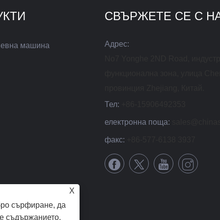
УКТИ
СВЪРЖЕТЕ СЕ С Н
Адрес:
евна машина
No7 Yonghe 2ND Road, индуст
функционална зона, улица Che
провинция Zhejiang, Китай.
Тел:
+86-15906492353
електронна поща:
sales@china
факс:
+86-577-6138 3937
X
бро сърфиране, да
е съдържанието.