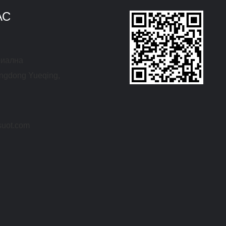
АС
риална
ngdong Yueqing,
suot.com