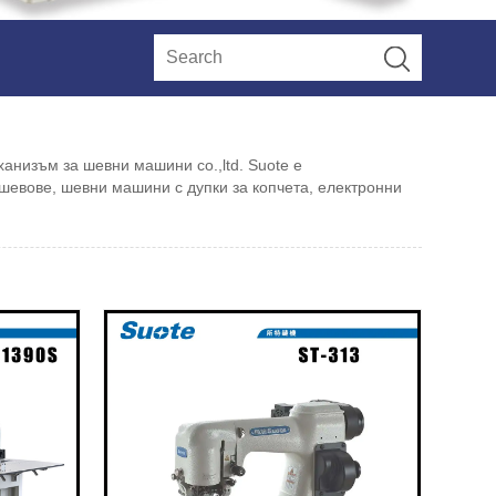
анизъм за шевни машини co.,ltd. Suote е
евове, шевни машини с дупки за копчета, електронни