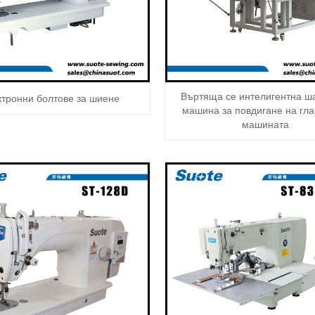
Въртяща се интелигентна ш
ктронни болтове за шиене
машина за повдигане на гла
машината