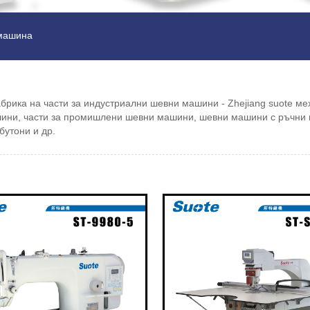
 машина
ика на части за индустриални шевни машини - Zhejiang suote мех
ини, части за промишлени шевни машини, шевни машини с ръчни ш
бутони и др.