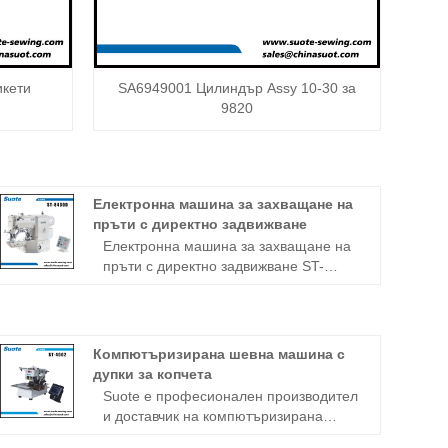
икети
SA6949001 Цилиндър Assy 10-30 за
9820
Електронна машина за захващане на
пръти с директно задвижване
Електронна машина за захващане на
пръти с директно задвижване ST-
8430D Въведение · Изключително
превъзходна производителност с
бързо време на цикъл. ·
Висококачествено шиене, вярно
Компютъризирана шевна машина с
следване на данните за шиене. ·
дупки за копчета
Реализация на широкообхватни
Suote е професионален производител
възможности за шиене и шиене с
и доставчик на компютъризирана
ниско напрежение · Не е необходима
шевна машина с дупки за копчета в
последваща обработка след