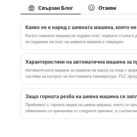
добре дошли приятели от всички
информация за продукта и
Свързан Блог
Отзиви
сфери на живота, идват да ви посетят,
спецификации, за да ви помогне да
ръководят и преговарят за бизнес.
разберете по-добре машината, за да
отговаря на вашите нужди.
Когато шевната машина не подава плат, първата стъпка е
за подаване на плат на шевната машина е повреден.
Автоматичната машина за правене на маска за лице с фор
система за контрол на постоянната температура. PLC прог
да премине през следните процедури: въведете → формо
и завършете производството на маска наведнъж. Целият п
автоматизиран.
Защо горната резба на шевна машина се зап
Проблемът с горната нишка на шевна машина, която се зап
обикновено се причинява от следните причини, а съответн