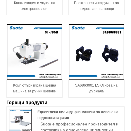
Канализация с модел на
Електронен инструмент за
електронно лого
подрязване на конци
Компютъризирана шевна
SA6863001 LS Основа на
машина за ръчни шевове
държача
Горещи продукти
Едноиглена цилиндърна машина за лепене на
подложки за рамо
Suote е професионален производител и
доставчик на едноиглена цилиндрична