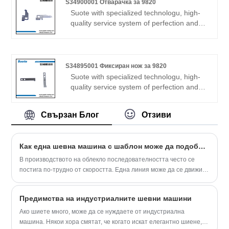
S34900001 Отварачка за 9820
за продукта и спецификации, за да ви
шевове от 20+ години. Suote с
Suote with specialized technologu, high-
помогне да разберете по-добре
професионална технология,
quality service system of perfection and
машината, за да отговаря на вашите
висококачествена система за
production experience for many years,
нужди.
обслужване на съвършенство и
develops the special machinery. The
производствен опит за много години,
following is about S34900001 Opener for
разработва специални машини.
9820 related, I hope to help you better
S34895001 Фиксиран нож за 9820
Следното е за подробна информация
understand S34900001 Opener for 9820.
Suote with specialized technologu, high-
за продукта и спецификации, за да ви
quality service system of perfection and
помогне да разберете по-добре
production experience for many years,
машината, за да отговаря на вашите
develops the special machinery. The
нужди.
Свързан Блог
Отзиви
following is about S34895001 Fixed Knife
for 9820 related, I hope to help you better
understand S34895001 Fixed Knife for
Как една шевна машина с шаблон може да подобри качеството и производителността в съвременното производство на облекло?
9820.
В производството на облекло последователността често се
постига по-трудно от скоростта. Една линия може да се движи
бързо, операторите може да работят усилено и материалът
може да е скъп, но крайният резултат все още страда от
Предимства на индустриалните шевни машини
неравномерни шевове, нестабилно качество, повтарящи се
преработки и нарастващо работно напрежение.
Ако шиете много, може да се нуждаете от индустриална
машина. Някои хора смятат, че когато искат елегантно шиене,