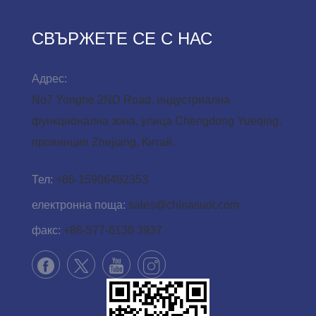
СВЪРЖЕТЕ СЕ С НАС
Адрес:
No7 Yonghe 2ND Road, индустриална
функционална зона, улица Chengdong Yueqing,
провинция Zhejiang, Китай.
Тел:
+86-15906492353
електронна поща:
sales@chinasuot.com
факс:
+86-577-6138 3937