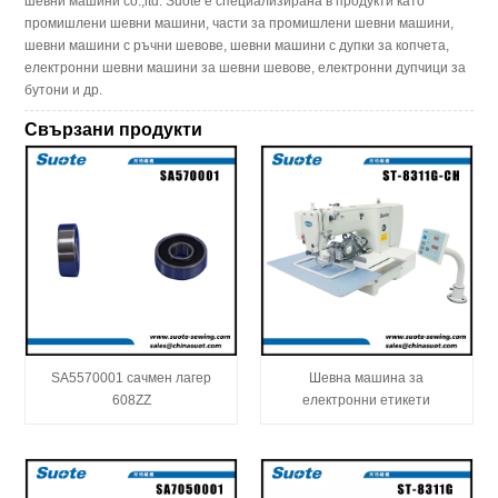
шевни машини co.,ltd. Suote е специализирана в продукти като
промишлени шевни машини, части за промишлени шевни машини,
шевни машини с ръчни шевове, шевни машини с дупки за копчета,
електронни шевни машини за шевни шевове, електронни дупчици за
бутони и др.
Свързани продукти
SA5570001 сачмен лагер
Шевна машина за
608ZZ
електронни етикети