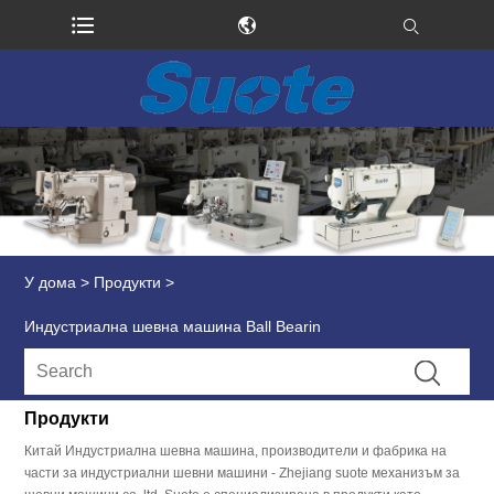
У дома
>
Продукти
>
Индустриална шевна машина Ball Bearin
Продукти
Китай Индустриална шевна машина, производители и фабрика на
части за индустриални шевни машини - Zhejiang suote механизъм за