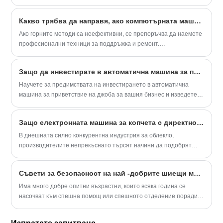
трябва да си купят индустриална шевна машина. Домакинските
шевни машини могат да постигнат тази цел. Промишлените
Какво трябва да направя, ако компютърната машина за моделиране винаги не успява да вдее иглата?
машини могат да бъдат получени само чрез завършване на
средни проекти.
Ако горните методи са неефективни, се препоръчва да наемете
професионални техници за поддръжка и ремонт.
Междувременно, моля, обърнете внимание, че трябва да
изключите захранването и да извадите щепсела от щепсела,
Защо да инвестирате в автоматична машина за приветствие на джоба за вашия бизнес?
преди да правите каквито и да е настройки или модификации на
машината, за да осигурите безопасна работа.
Научете за предимствата на инвестирането в автоматична
машина за приветствие на джоба за вашия бизнес и изведете
продукцията си на следващото ниво!
Защо електронната машина за копчета с директно задвижване е от съществено значение за модерното производство на облекла
В днешната силно конкурентна индустрия за облекло,
производителите непрекъснато търсят начини да подобрят
производителността, прецизността и качеството на продукта.
Електронната машина с директен бод за дупки за копчета се
Съвети за безопасност на най -добрите шиещи машини
превърна в една от най-важните иновации за постигане на тези
цели. Като професионален производител на шевно
Има много добре опитни възрастни, които всяка година се
оборудване, Suote предоставя усъвършенствани решения за
насочват към спешна помощ или спешното отделение поради
илици, които съчетават електронно управление, ефективност
лоши практики за безопасност. Използването на шевна машина
на директно задвижване и надеждност на шев, за да помогнат
използва парче тежко оборудване. Тези машини работят с