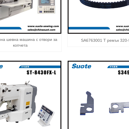
нна шевна машина с отвори за
SA6763001 Т ремък 320
копчета