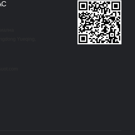
АС
риална
ngdong Yueqing,
suot.com