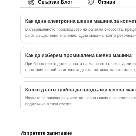
Свързан Блог
Отзиви
Vqz2151s-5 for 9820 related, I hope to
help you better understand S39116100
Valve Vqz2151s-5 for 9820.
В съвременното производство на облекла скоростта, прец
са от съществено значение. Една машина, която революци
на копчета, е шевната машина с електронни копчета. За ра
или механични машини за шиене на копчета, електронните
програмируема точност, автоматизирани цикли на шиене и
Как да изберем промишлена шевна машина
ефективност.
При бране вижте дали главата на машината е ярка, дали и
пластовият слой на иглената дъска, натискателната плоча,
непокътнат;
Научете за очаквания живот на шевна машина за залепван
поддръжка в тази статия.
Изпратете запитване