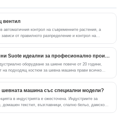
сфери на живота идват да посетят,
ръководят и преговарят за бизнес.
щ вентил
 в автоматичния контрол на съвременните растения, а
я зависи от правилното разпределение и контрол на
Какво прави шевни машини Suote идеални за професионално производство на облекла?
ндустриално оборудване за шиене повече от 20 години,
ът на подходящ костюм за шевна машина прави всичко
особяване. Но защо Suote шевни машини постоянно се
 на костюми от висок клас? Позволете ми да споделя това,
ен конкуренцията.
е шевната машина със специални модели?
нцията в индустрията е ожесточена. Индустриите за
о, домашен текстил, възглавници, спално бельо, дамско
и за маса, завеси и други текстилни продукти търсят
енето на шевни машини със специални модели се
 Много клиенти смятат, че закупуването на шевна машина
 колкото закупуването на обикновена шевна машина.