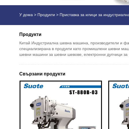
У дома
>
Продукти
>
Приставка за илици за индустриал
Продукти
Китай Индустриална шевна машина, производители и фабр
специализирана в продукти като промишлени шевни маш
шевни машини за шевни шевове, електронни дупчици за 
Свързани продукти