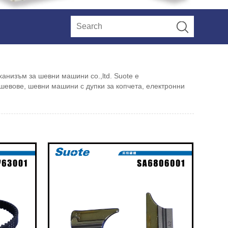
анизъм за шевни машини co.,ltd. Suote е
евове, шевни машини с дупки за копчета, електронни