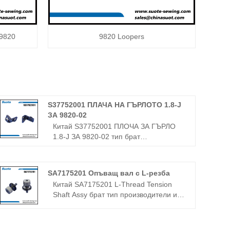
 9820
9820 Loopers
S37752001 ПЛАЧА НА ГЪРЛОТО 1.8-J
ЗА 9820-02
Китай S37752001 ПЛОЧА ЗА ГЪРЛО
1.8-J ЗА 9820-02 тип брат
производители и фабрика - Zhejiang
suote механизъм за шевни машини
co., ltd. Искрено добре дошли
SA7175201 Опъващ вал с L-резба
приятели от всички сфери на живота
Китай SA7175201 L-Thread Tension
идват да ви посетят, ръководят и
Shaft Assy брат тип производители и
преговарят за бизнес.
фабрика - Zhejiang suote механизъм
за шевни машини co., ltd. Искрено
добре дошли приятели от всички