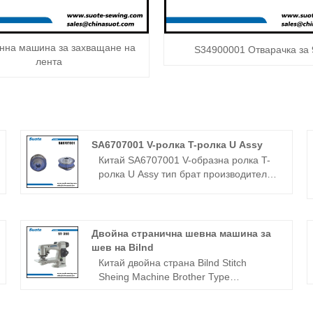
нна машина за захващане на
S34900001 Отварачка за
лента
SA6707001 V-ролка T-ролка U Assy
Китай SA6707001 V-образна ролка T-
ролка U Assy тип брат производители
и фабрика - Zhejiang suote механизъм
за шевни машини co., ltd. Искрено
добре дошли приятели от всички
сфери на живота, идват да ви посетят,
Двойна странична шевна машина за
ръководят и преговарят за бизнес.
шев на Bilnd
Китай двойна страна Bilnd Stitch
Sheing Machine Brother Type
Производители и фабрика - Zhejiang
Suote Sewing Machine Mechanism CO.,