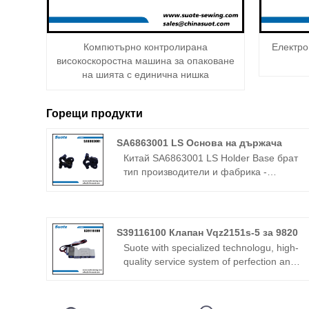
Компютърно контролирана
Електро
високоскоростна машина за опаковане
на шията с единична нишка
Горещи продукти
SA6863001 LS Основа на държача
Китай SA6863001 LS Holder Base брат
тип производители и фабрика -
Zhejiang suote механизъм за шевни
машини co., ltd. Искрено добре дошли
приятели от всички сфери на живота
идват да ви посетят, ръководят и
S39116100 Клапан Vqz2151s-5 за 9820
преговарят за бизнес.
Suote with specialized technologu, high-
quality service system of perfection and
production experience for many years,
develops the special machinery. The
following is about S39116100 Valve