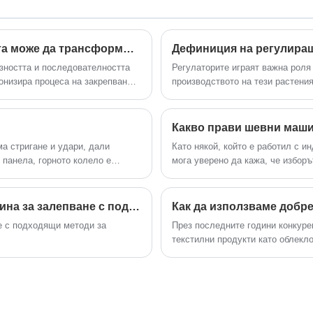
Ltd. Специално добре дошли приятели
от всички сфери на живота идват да
посещават, ръководят и договарят
бизнес. Нашата професионална
Как една електронна шевна машина за копчета може да трансформира индустриалното производство на облекло
Дефиниция на регулира
експертиза в производството на шевна
изността и последователността
Регулаторите играят важна роля
машина с двоен страничен шев на
онизира процеса на закрепване
производството на тези растени
Bilnd е усъвършенствана през
злика от традиционните ръчни
течащите среди.
последните 20+ години.
 модели осигуряват
 подобрена производствена
ма стригане и удари, дали
Като някой, който е работил с и
 панела, горното колело е
мога уверено да кажа, че избор
различно в качеството на присп
предпочитат от производителите
което отличава тези машини осв
Колко дълго трябва да продължи шевна машина за залепване с подходяща поддръжка?
Как да използваме добр
е с подходящи методи за
През последните години конкуре
текстилни продукти като облекл
облекло, мъжко облекло, покривк
диференцирани продукти и търс
увеличава с всеки изминал ден.
за модел е също толкова лесно,