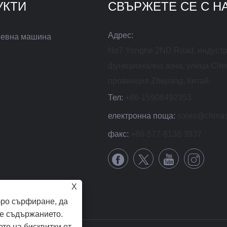
УКТИ
СВЪРЖЕТЕ СЕ С Н
Адрес:
евна машина
No7 Yonghe 2ND Road, индуст
функционална зона, улица Che
провинция Zhejiang, Китай.
Тел:
+86-15906492353
електронна поща:
sales@china
факс:
+86-577-6138 3937
X
бро сърфиране, да
е съдържанието.
ето на бисквитки от