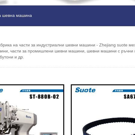
на шевна машина
ика на части за индустриални шевни машини - Zhejiang suote мех
ини, части за промишлени шевни машини, шевни машини с ръчни ш
бутони и др.