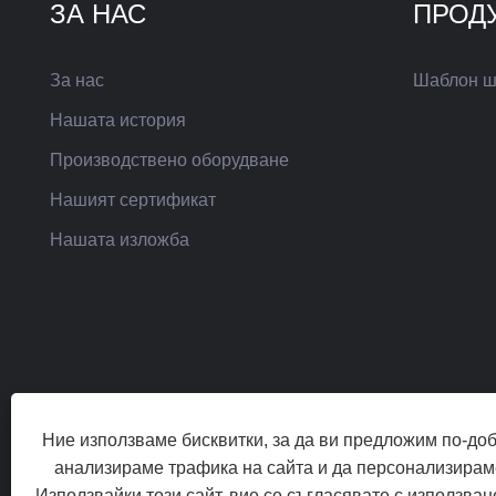
ЗА НАС
ПРОД
За нас
Шаблон ш
Нашата история
Производствено оборудване
Нашият сертификат
Нашата изложба
Ние използваме бисквитки, за да ви предложим по-до
анализираме трафика на сайта и да персонализирам
Използвайки този сайт, вие се съгласявате с използван