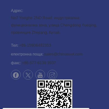
Адрес:
No7 Yonghe 2ND Road, индустриална
функционална зона, улица Chengdong Yueqing,
провинция Zhejiang, Китай.
Тел:
+86-15906492353
електронна поща:
sales@chinasuot.com
факс:
+86-577-6138 3937