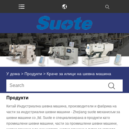
У дома
>
Продукти
>
Краче за илици на шевна машина
Продукти
Китай Индустриална шевна машина, производители и фабрика на
части за индустриални шевни машини - Zhejiang suote механизъм за
шевни машини co.,ltd. Suote е специализирана в продукти като
промишлени шевни машини, части за промишлени шевни машини,