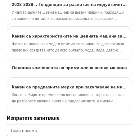
2022-2028 г. Тенденции за развитие на индустрията за промишлени шевни машини в Китай и доклад за перспективите за инвестиции
фабриките за облекло, които искат да подобрят качеството на
кожа, дрехи, шапки и други индустрии.
продукцията и да намалят разходите за ръчно довършване.
Индустриалните шевни машини са шевни машини, подходящи
за шиене на детайли за масово производство в шивашки
фабрики или други индустриални сектори. Облекло, обувки и
шапки и други фабрики, които се нуждаят от шевни машини,
Какви са характеристиките на шевната машина за модел?
използват индустриални шевни машини.
Шевната машина за модел може да се прилага за декоративни
превозни средства като дамско облекло, мода, мода, детско
облекло и обикновено облекло.
Основни компоненти на промишлена шевна машина
Какви са предпазните мерки при закупуване на индустриални шевни машини?
Когато избирате промишлена шевна машина, първата стъпка е
да разберете шевния обект на предприятието, а именно
продуктите, които трябва да бъдат ушити, техния процес на
шиене и тъканите, които ще бъдат ушити. Изберете подходяща
Изпратете запитване
шевна машина според служебните задължения.