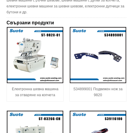
шевни машини с ръчни шевове, шевни машини с дупки за копчета,
електронни шевни машини за шевни шевове, електронни дупчици за
бутони и др.
Свързани продукти
Електронна шевна машина
S34899001 Подвижен нож за
за отваряне на копчета
9820